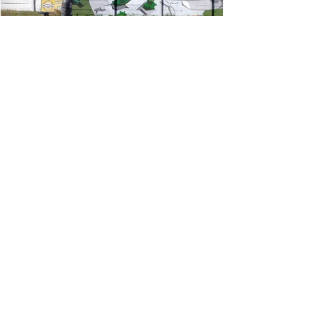
Jak využít graffiti malby
v exteriéru?
KAM DÁL:
Domovská stránka
Naše služby
O nás
Kontakt
NAŠE SLUŽBY:
Graffiti malby na zeď