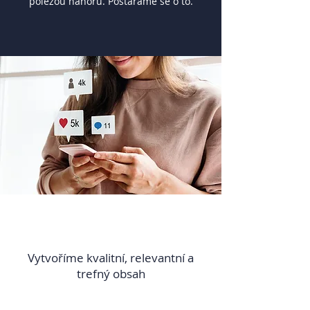
polezou nahoru. Postaráme se o to.
Vytvoříme kvalitní, relevantní a
trefný obsah